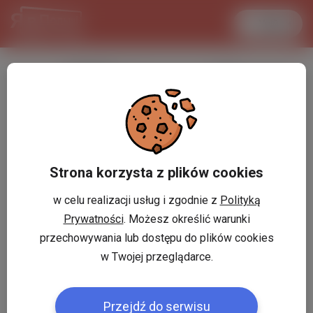
Увійти
LANCASTER
1 USD
33.7 °C
3.7199 PLN
Strona korzysta z plików cookies
w celu realizacji usług i zgodnie z
Polityką
Prywatności
. Możesz określić warunki
przechowywania lub dostępu do plików cookies
w Twojej przeglądarce.
Przejdź do serwisu