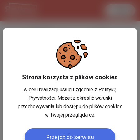
Увійти
LANCASTER
1 USD
33.7 °C
3.7199 PLN
Strona korzysta z plików cookies
w celu realizacji usług i zgodnie z
Polityką
Prywatności
. Możesz określić warunki
przechowywania lub dostępu do plików cookies
w Twojej przeglądarce.
Przejdź do serwisu