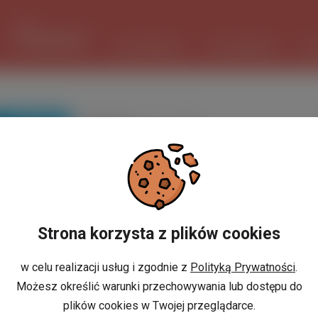
1 USD
3.7348 PLN
ШІ ПОМІЧНИК
ОГОЛОШЕННЯ
РО
ПОШУК
Вибіркове
сортування
Strona korzysta z plików cookies
w celu realizacji usług i zgodnie z
Polityką Prywatności
.
Możesz określić warunki przechowywania lub dostępu do
plików cookies w Twojej przeglądarce.