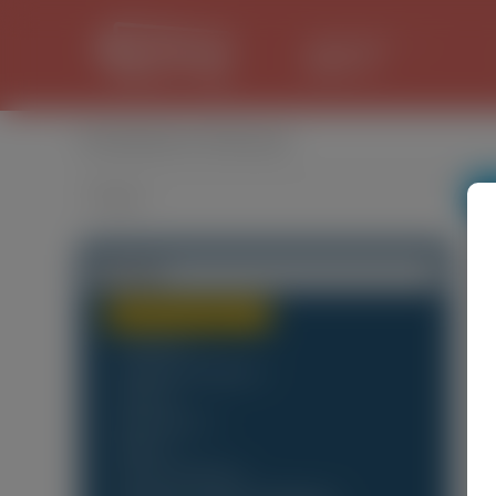
LANCASTER
29.8 °C
Оголошення в Опольське
Категорії
Будь-яка категорія
(0)
Послуги
(0)
Перекази в Україну
(0)
Праця
(0)
Дiм i Житло
(0)
Обмін
(0)
Життя в Польщі
(0)