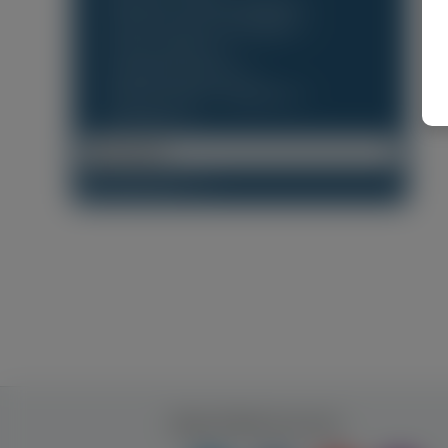
Транспорт, Посилки, Переїзди
(0)
Салонні послуги та процедури
(0)
Спільні подорожі
(0)
Трансфер в аеропорт
(0)
Фінанси, Кредит, Страхування
(0)
Авто/Мото
(0)
Локалізація
Будь-який Регіон
(115)
Будь ближче до нас