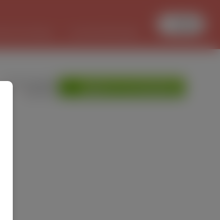
Увійти
БОТА В ПОЛЬЩІ
PL/UKR ПЕРЕКЛАДИ
»
Мої оголошення
ДОДАТИ ОГОЛОШЕННЯ
»
Допомога