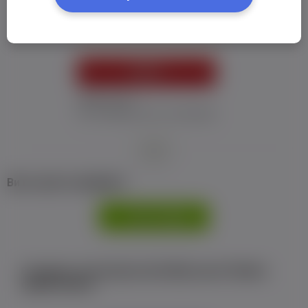
Пароль:
*
УВІЙТИ
Забув пароль
Я не отримав листу з активацією
або
Ви не маєте профілю?
РЕЄСТРАЦІЯ
Є аккаунт на Facebook або ВКонтакте?Увійти
одним кліком