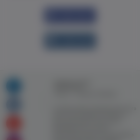
Увійти через
Facebook
Увійти через
vk.com
Правила та умови
користування
Контакт
Рекламна співпраця
Усі права захищені. Використання цього
сайту означає прийняття Правил та
умов користування. Сайт не несе
відповідальності за контент
користувачiв. Використання матеріалів