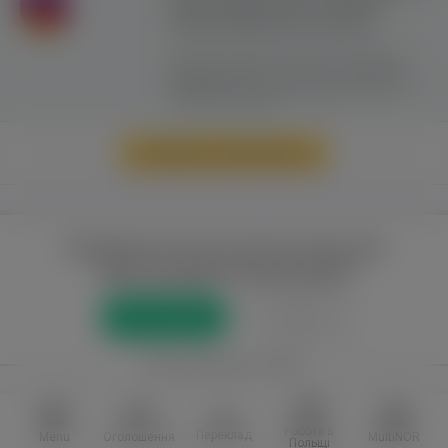
сайту можливе лише з активним
гіперпосиланням на ww.yavp.pl
Цей сайт використовує файли cookie для
надання послуг відповідно до
"Політики
Конфіденційності"
. Ви можете вказати умови
зберігання та доступу до файлів cookie у
своєму веб-браузері.
Перейти до повної версії
Повний доступ до порталу лише для
зареєстрованих користувачів
Реєстрація
Увійти
або приєднатися через
Facebook
VKontakte
Робота в
Переклад
Menu
Оголошення
MultiNOR
Польщі