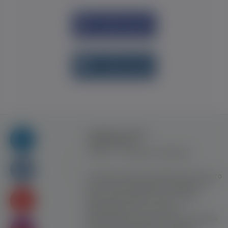
Увійти через
Facebook
Увійти через
vk.com
Правила та умови
користування
Контакт
Рекламна співпраця
Усі права захищені. Використання цього
сайту означає прийняття Правил та
умов користування. Сайт не несе
відповідальності за контент
користувачiв. Використання матеріалів