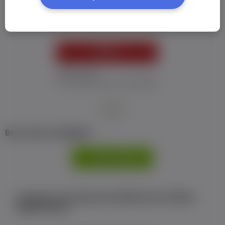
Пароль:
*
УВІЙТИ
Забув пароль
Я не отримав листу з активацією
або
Ви не маєте профілю?
РЕЄСТРАЦІЯ
Є аккаунт на Facebook або ВКонтакте?Увійти
одним кліком