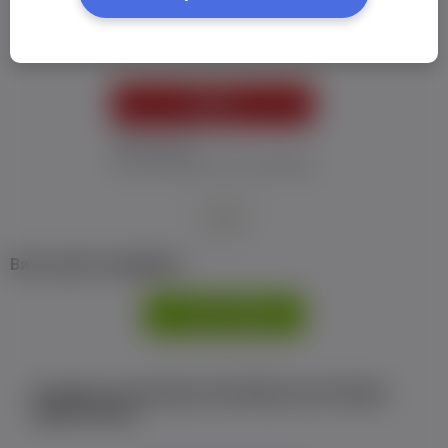
Пароль:
*
УВІЙТИ
Забув пароль
Я не отримав листу з активацією
або
Ви не маєте профілю?
РЕЄСТРАЦІЯ
Є аккаунт на Facebook або ВКонтакте?Увійти
одним кліком