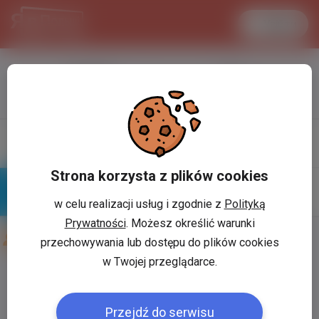
Увійти
LANCASTER
1 USD
33.2 °C
3.7195 PLN
Профіль
Написати
повiдомлення
Strona korzysta z plików cookies
w celu realizacji usług i zgodnie z
Polityką
Знайомі
Галерея
Prywatności
. Możesz określić warunki
Друзі користувача:
Alexander
przechowywania lub dostępu do plików cookies
w Twojej przeglądarce.
Користувач:
*
Przejdź do serwisu