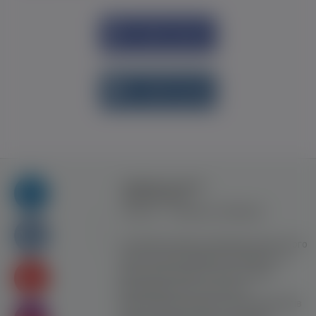
Увійти через
Facebook
Увійти через
vk.com
Правила та умови
користування
Контакт
Рекламна співпраця
Усі права захищені. Використання цього
сайту означає прийняття Правил та
умов користування. Сайт не несе
відповідальності за контент
користувачiв. Використання матеріалів