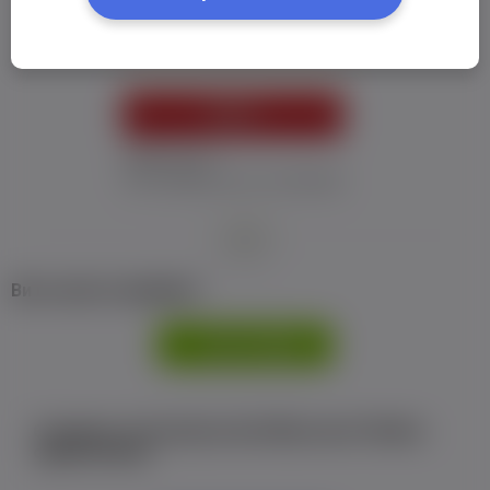
Пароль:
*
УВІЙТИ
Забув пароль
Я не отримав листу з активацією
або
Ви не маєте профілю?
РЕЄСТРАЦІЯ
Є аккаунт на Facebook або ВКонтакте?Увійти
одним кліком