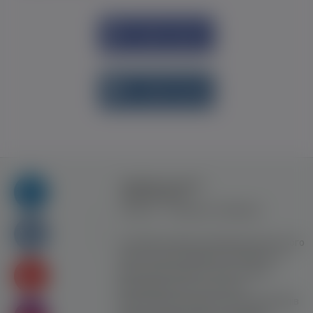
Увійти через
Facebook
Увійти через
vk.com
Правила та умови
користування
Контакт
Рекламна співпраця
Усі права захищені. Використання цього
сайту означає прийняття Правил та
умов користування. Сайт не несе
відповідальності за контент
користувачiв. Використання матеріалів