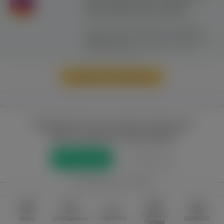
сайту можливе лише з активним
гіперпосиланням на ww.yavp.pl
Цей сайт використовує файли cookie для
надання послуг відповідно до
"Політики
Конфіденційності"
. Ви можете вказати умови
зберігання та доступу до файлів cookie у
своєму веб-браузері.
Перейти до повної версії
Повний доступ до порталу лише для
зареєстрованих користувачів
Реєстрація
Увійти
або приєднатися через
Facebook
VKontakte
Робота в
Переклад
Menu
Оголошення
MultiNOR
Польщі