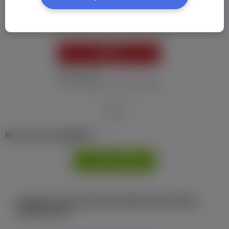
Пароль:
*
УВІЙТИ
Забув пароль
Я не отримав листу з активацією
або
Ви не маєте профілю?
РЕЄСТРАЦІЯ
Є аккаунт на Facebook або ВКонтакте?Увійти
одним кліком