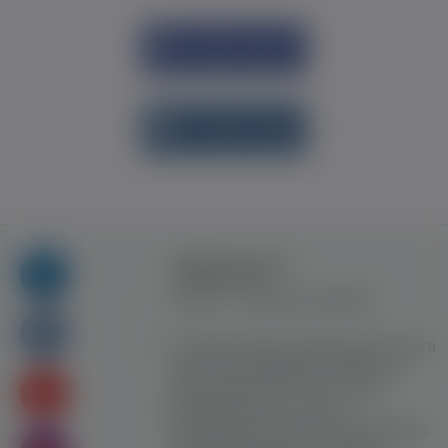
Увійти через
Facebook
Увійти через
vk.com
Правила та умови
користування
Контакт
Рекламна співпраця
Усі права захищені. Використання цього
сайту означає прийняття Правил та
умов користування. Сайт не несе
відповідальності за контент
користувачiв. Використання матеріалів