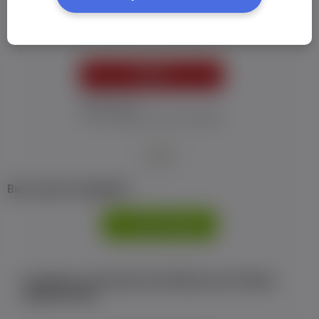
Пароль:
*
УВІЙТИ
Забув пароль
Я не отримав листу з активацією
або
Ви не маєте профілю?
РЕЄСТРАЦІЯ
Є аккаунт на Facebook або ВКонтакте?Увійти
одним кліком