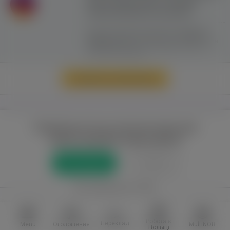
сайту можливе лише з активним
гіперпосиланням на ww.yavp.pl
Цей сайт використовує файли cookie для
надання послуг відповідно до
"Політики
Конфіденційності"
. Ви можете вказати умови
зберігання та доступу до файлів cookie у
своєму веб-браузері.
Перейти до повної версії
Повний доступ до порталу лише для
зареєстрованих користувачів
Реєстрація
Увійти
або приєднатися через
Facebook
VKontakte
Робота в
Переклад
Menu
Оголошення
MultiNOR
Польщі