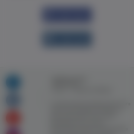
Увійти через
Facebook
Увійти через
vk.com
Правила та умови
користування
Контакт
Рекламна співпраця
Усі права захищені. Використання цього
сайту означає прийняття Правил та
умов користування. Сайт не несе
відповідальності за контент
користувачiв. Використання матеріалів