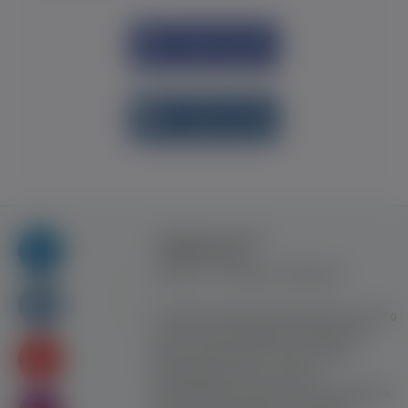
Увійти через
Facebook
Увійти через
vk.com
Правила та умови
користування
Контакт
Рекламна співпраця
Усі права захищені. Використання цього
сайту означає прийняття Правил та
умов користування. Сайт не несе
відповідальності за контент
користувачiв. Використання матеріалів