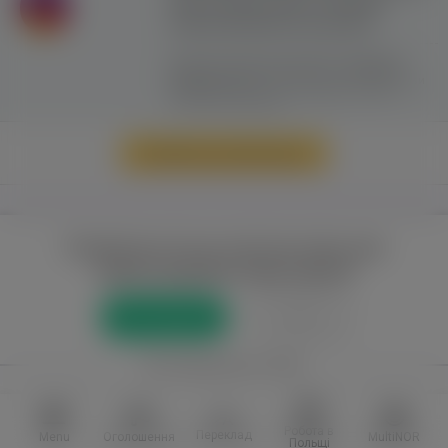
сайту можливе лише з активним
гіперпосиланням на ww.yavp.pl
Цей сайт використовує файли cookie для
надання послуг відповідно до
"Політики
Конфіденційності"
. Ви можете вказати умови
зберігання та доступу до файлів cookie у
своєму веб-браузері.
Перейти до повної версії
Повний доступ до порталу лише для
зареєстрованих користувачів
Реєстрація
Увійти
або приєднатися через
Facebook
VKontakte
Робота в
Переклад
Menu
Оголошення
MultiNOR
Польщі