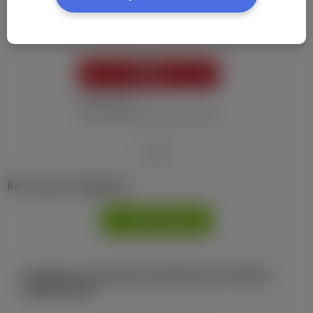
Пароль:
*
УВІЙТИ
Забув пароль
Я не отримав листу з активацією
або
Ви не маєте профілю?
РЕЄСТРАЦІЯ
Є аккаунт на Facebook або ВКонтакте?Увійти
одним кліком