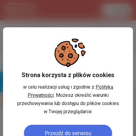
Увійти
LANCASTER
1 USD
33.2 °C
3.7197 PLN
Профіль
Написати
повiдомлення
Strona korzysta z plików cookies
w celu realizacji usług i zgodnie z
Polityką
Знайомі
Галерея
Prywatności
. Możesz określić warunki
Друзі користувача:
Артём Дмитренко
przechowywania lub dostępu do plików cookies
w Twojej przeglądarce.
Користувач:
*
Przejdź do serwisu