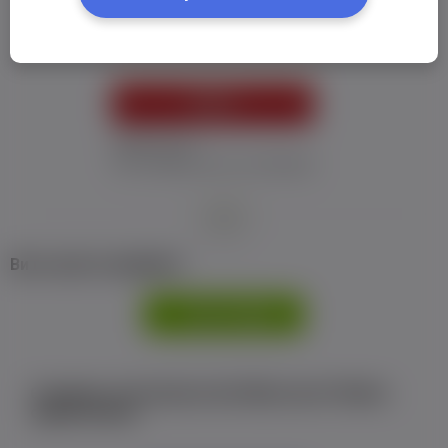
Пароль:
*
УВІЙТИ
Забув пароль
Я не отримав листу з активацією
або
Ви не маєте профілю?
РЕЄСТРАЦІЯ
Є аккаунт на Facebook або ВКонтакте?Увійти
одним кліком