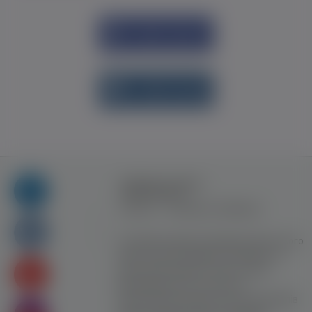
Увійти через
Facebook
Увійти через
vk.com
Правила та умови
користування
Контакт
Рекламна співпраця
Усі права захищені. Використання цього
сайту означає прийняття Правил та
умов користування. Сайт не несе
відповідальності за контент
користувачiв. Використання матеріалів