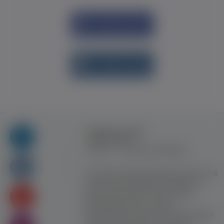
Увійти через
Facebook
Увійти через
vk.com
Правила та умови
користування
Контакт
Рекламна співпраця
Усі права захищені. Використання цього
сайту означає прийняття Правил та
умов користування. Сайт не несе
відповідальності за контент
користувачiв. Використання матеріалів