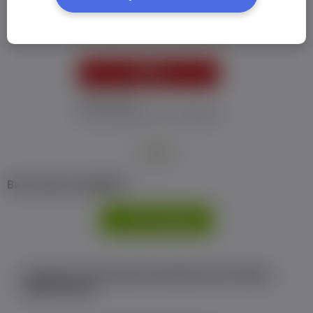
Пароль:
*
УВІЙТИ
Забув пароль
Я не отримав листу з активацією
або
Ви не маєте профілю?
РЕЄСТРАЦІЯ
Є аккаунт на Facebook або ВКонтакте?Увійти
одним кліком