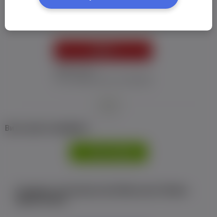
Пароль:
*
УВІЙТИ
Забув пароль
Я не отримав листу з активацією
або
Ви не маєте профілю?
РЕЄСТРАЦІЯ
Є аккаунт на Facebook або ВКонтакте?Увійти
одним кліком