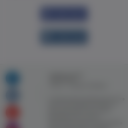
Увійти через
Facebook
Увійти через
vk.com
Правила та умови
користування
Контакт
Рекламна співпраця
Усі права захищені. Використання цього
сайту означає прийняття Правил та
умов користування. Сайт не несе
відповідальності за контент
користувачiв. Використання матеріалів