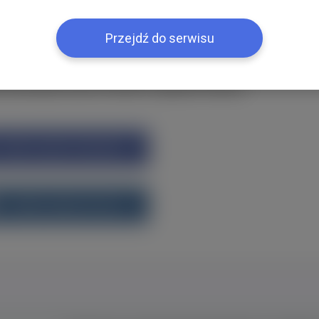
ією
Przejdź do serwisu
k або ВКонтакте?Увійти одним кліком
Увійти через Facebook
Увійти через vk.com