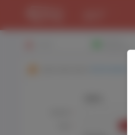
LANCASTER
29.8 °C
Написати
Профіль
повiдомлення
Друзі користувача:
Danil Kovalenko
Увійти
Користувач:
*
УВІЙТ
Пароль:
*