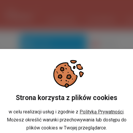
1 USD
3.735 PLN
ШІ ПОМІЧНИК
ОГОЛОШЕННЯ
РО
Знайомі
Галерея
Ви не маєте профілю?
Strona korzysta z plików cookies
w celu realizacji usług i zgodnie z
Polityką Prywatności
.
Możesz określić warunki przechowywania lub dostępu do
або
И
РЕЄСТРАЦІЯ
plików cookies w Twojej przeglądarce.