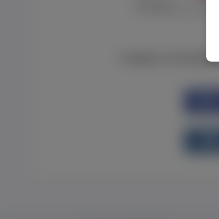
Забув пароль
Я не отримав листу з активац
Є аккаунт на Faceboo