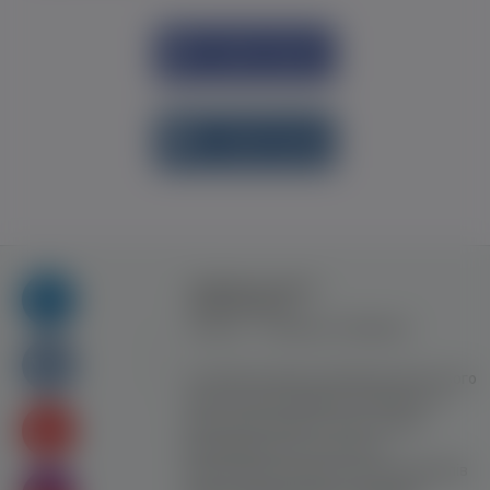
Увійти через
Facebook
Увійти через
vk.com
Правила та умови
користування
Контакт
Рекламна співпраця
Усі права захищені. Використання цього
сайту означає прийняття Правил та
умов користування. Сайт не несе
відповідальності за контент
користувачiв. Використання матеріалів