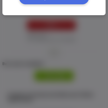
Пароль:
*
УВІЙТИ
Забув пароль
Я не отримав листу з активацією
або
Ви не маєте профілю?
РЕЄСТРАЦІЯ
Є аккаунт на Facebook або ВКонтакте?Увійти
одним кліком