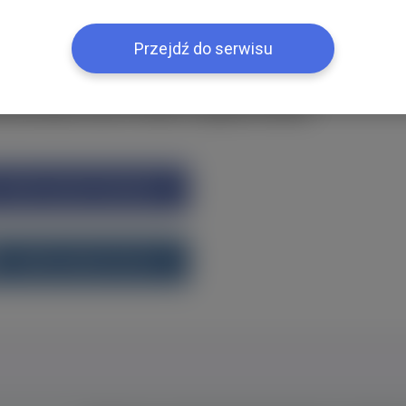
ією
Przejdź do serwisu
k або ВКонтакте?Увійти одним кліком
Увійти через Facebook
Увійти через vk.com