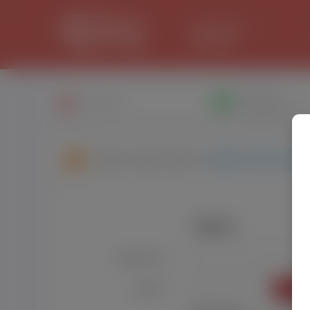
LANCASTER
33.2 °C
Написати
Профіль
повiдомлення
Друзі користувача:
Дмитро Ветенев
Увійти
Користувач:
*
УВІЙТ
Пароль:
*