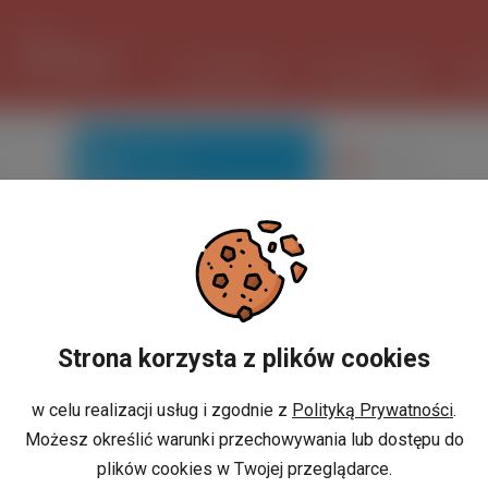
1 USD
3.719 PLN
ШІ ПОМІЧНИК
ОГОЛОШЕННЯ
РО
Знайомі
Галерея
ич
Ви не маєте профілю?
Strona korzysta z plików cookies
w celu realizacji usług i zgodnie z
Polityką Prywatności
.
Możesz określić warunki przechowywania lub dostępu do
або
И
РЕЄСТРАЦІЯ
plików cookies w Twojej przeglądarce.