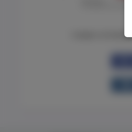
Забув пароль
Я не отримав листу з активац
Є аккаунт на Faceboo