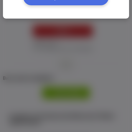
Пароль:
*
УВІЙТИ
Забув пароль
Я не отримав листу з активацією
або
Ви не маєте профілю?
РЕЄСТРАЦІЯ
Є аккаунт на Facebook або ВКонтакте?Увійти
одним кліком