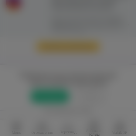
сайту можливе лише з активним
гіперпосиланням на ww.yavp.pl
Цей сайт використовує файли cookie для
надання послуг відповідно до
"Політики
Конфіденційності"
. Ви можете вказати умови
зберігання та доступу до файлів cookie у
своєму веб-браузері.
Перейти до повної версії
Повний доступ до порталу лише для
зареєстрованих користувачів
Реєстрація
Увійти
або приєднатися через
Facebook
VKontakte
Робота в
Переклад
Menu
Оголошення
MultiNOR
Польщі