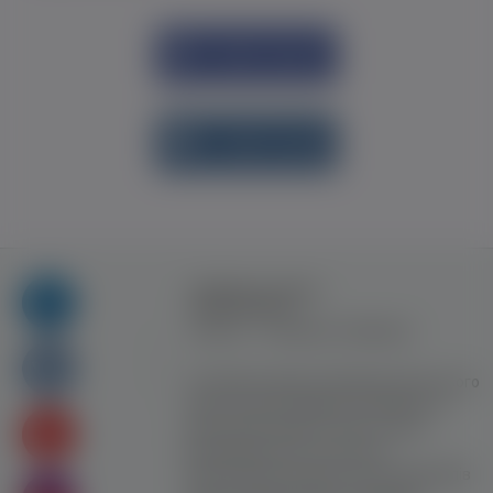
Увійти через
Facebook
Увійти через
vk.com
Правила та умови
користування
Контакт
Рекламна співпраця
Усі права захищені. Використання цього
сайту означає прийняття Правил та
умов користування. Сайт не несе
відповідальності за контент
користувачiв. Використання матеріалів