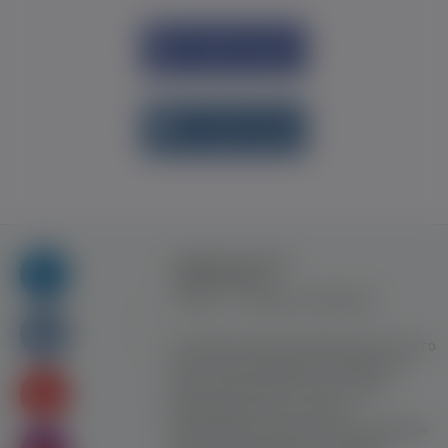
Увійти через
Facebook
Увійти через
vk.com
Правила та умови
користування
Контакт
Рекламна співпраця
Усі права захищені. Використання цього
сайту означає прийняття Правил та
умов користування. Сайт не несе
відповідальності за контент
користувачiв. Використання матеріалів