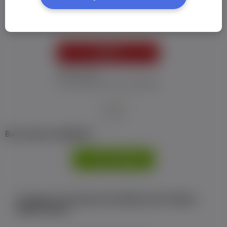
Пароль:
*
УВІЙТИ
Забув пароль
Я не отримав листу з активацією
або
Ви не маєте профілю?
РЕЄСТРАЦІЯ
Є аккаунт на Facebook або ВКонтакте?Увійти
одним кліком