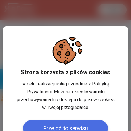
Увійти
LANCASTER
1 USD
33.2 °C
3.7215 PLN
Профіль
Написати
повiдомлення
Strona korzysta z plików cookies
w celu realizacji usług i zgodnie z
Polityką
Знайомі
Галерея
Prywatności
. Możesz określić warunki
Друзі користувача:
Гора Гриша
przechowywania lub dostępu do plików cookies
w Twojej przeglądarce.
Користувач:
*
Przejdź do serwisu