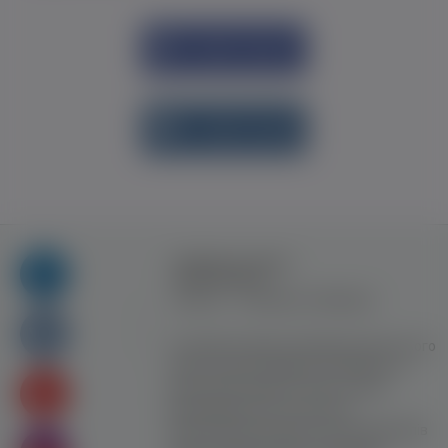
Увійти через
Facebook
Увійти через
vk.com
Правила та умови
користування
Контакт
Рекламна співпраця
Усі права захищені. Використання цього
сайту означає прийняття Правил та
умов користування. Сайт не несе
відповідальності за контент
користувачiв. Використання матеріалів