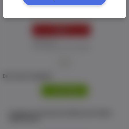
Пароль:
*
УВІЙТИ
Забув пароль
Я не отримав листу з активацією
або
Ви не маєте профілю?
РЕЄСТРАЦІЯ
Є аккаунт на Facebook або ВКонтакте?Увійти
одним кліком