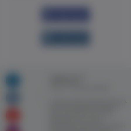
Увійти через
Facebook
Увійти через
vk.com
Правила та умови
користування
Контакт
Рекламна співпраця
Усі права захищені. Використання цього
сайту означає прийняття Правил та
умов користування. Сайт не несе
відповідальності за контент
користувачiв. Використання матеріалів