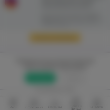
сайту можливе лише з активним
гіперпосиланням на ww.yavp.pl
Цей сайт використовує файли cookie для
надання послуг відповідно до
"Політики
Конфіденційності"
. Ви можете вказати умови
зберігання та доступу до файлів cookie у
своєму веб-браузері.
Перейти до повної версії
Повний доступ до порталу лише для
зареєстрованих користувачів
Реєстрація
Увійти
або приєднатися через
Facebook
VKontakte
Робота в
Переклад
Menu
Оголошення
MultiNOR
Польщі