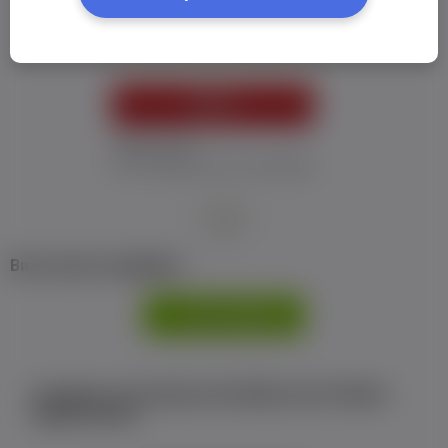
Пароль:
*
УВІЙТИ
Забув пароль
Я не отримав листу з активацією
або
Ви не маєте профілю?
РЕЄСТРАЦІЯ
Є аккаунт на Facebook або ВКонтакте?Увійти
одним кліком