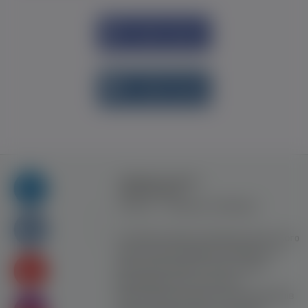
Увійти через
Facebook
Увійти через
vk.com
Правила та умови
користування
Контакт
Рекламна співпраця
Усі права захищені. Використання цього
сайту означає прийняття Правил та
умов користування. Сайт не несе
відповідальності за контент
користувачiв. Використання матеріалів