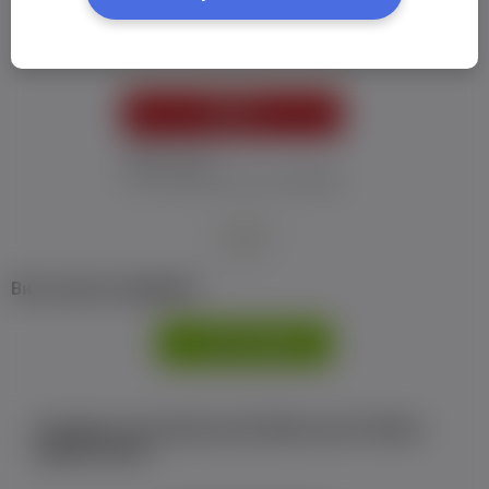
Пароль:
*
УВІЙТИ
Забув пароль
Я не отримав листу з активацією
або
Ви не маєте профілю?
РЕЄСТРАЦІЯ
Є аккаунт на Facebook або ВКонтакте?Увійти
одним кліком