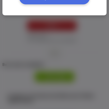
Пароль:
*
УВІЙТИ
Забув пароль
Я не отримав листу з активацією
або
Ви не маєте профілю?
РЕЄСТРАЦІЯ
Є аккаунт на Facebook або ВКонтакте?Увійти
одним кліком