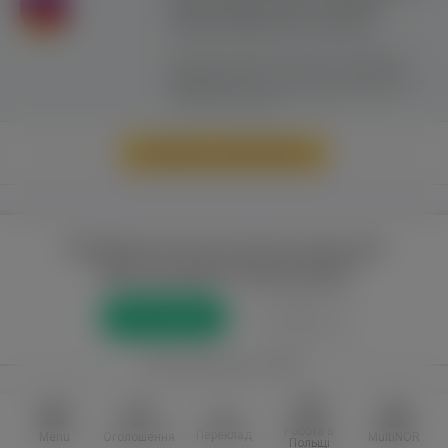
сайту можливе лише з активним
гіперпосиланням на ww.yavp.pl
Цей сайт використовує файли cookie для
надання послуг відповідно до
"Політики
Конфіденційності"
. Ви можете вказати умови
зберігання та доступу до файлів cookie у
своєму веб-браузері.
Перейти до повної версії
Повний доступ до порталу лише для
зареєстрованих користувачів
Реєстрація
Увійти
або приєднатися через
Facebook
VKontakte
Робота в
Переклад
Menu
Оголошення
MultiNOR
Польщі