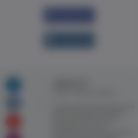
Увійти через
Facebook
Увійти через
vk.com
Правила та умови
користування
Контакт
Рекламна співпраця
Усі права захищені. Використання цього
сайту означає прийняття Правил та
умов користування. Сайт не несе
відповідальності за контент
користувачiв. Використання матеріалів