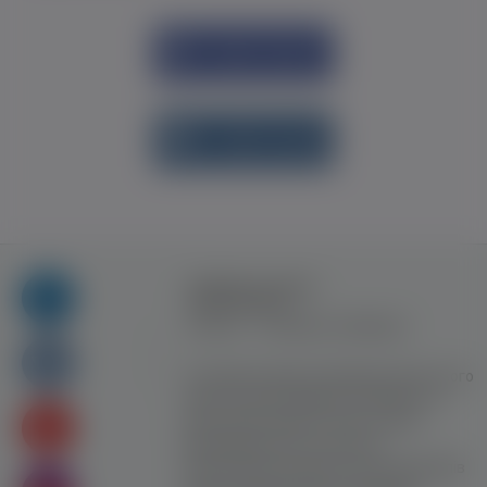
Увійти через
Facebook
Увійти через
vk.com
Правила та умови
користування
Контакт
Рекламна співпраця
Усі права захищені. Використання цього
сайту означає прийняття Правил та
умов користування. Сайт не несе
відповідальності за контент
користувачiв. Використання матеріалів