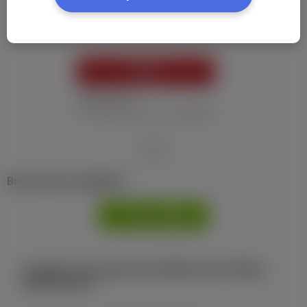
Пароль:
*
УВІЙТИ
Забув пароль
Я не отримав листу з активацією
або
Ви не маєте профілю?
РЕЄСТРАЦІЯ
Є аккаунт на Facebook або ВКонтакте?Увійти
одним кліком