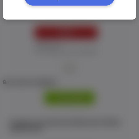
Пароль:
*
УВІЙТИ
Забув пароль
Я не отримав листу з активацією
або
Ви не маєте профілю?
РЕЄСТРАЦІЯ
Є аккаунт на Facebook або ВКонтакте?Увійти
одним кліком