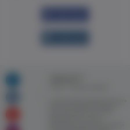
Увійти через
Facebook
Увійти через
vk.com
Правила та умови
користування
Контакт
Рекламна співпраця
Усі права захищені. Використання цього
сайту означає прийняття Правил та
умов користування. Сайт не несе
відповідальності за контент
користувачiв. Використання матеріалів