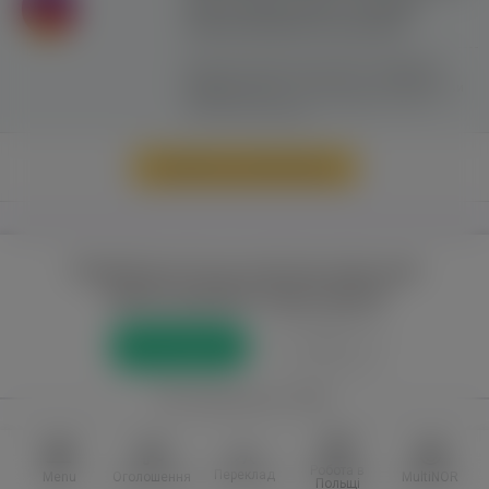
сайту можливе лише з активним
гіперпосиланням на ww.yavp.pl
Цей сайт використовує файли cookie для
надання послуг відповідно до
"Політики
Конфіденційності"
. Ви можете вказати умови
зберігання та доступу до файлів cookie у
своєму веб-браузері.
Перейти до повної версії
Повний доступ до порталу лише для
зареєстрованих користувачів
Реєстрація
Увійти
або приєднатися через
Facebook
VKontakte
Робота в
Переклад
Menu
Оголошення
MultiNOR
Польщі