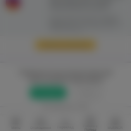
сайту можливе лише з активним
гіперпосиланням на ww.yavp.pl
Цей сайт використовує файли cookie для
надання послуг відповідно до
"Політики
Конфіденційності"
. Ви можете вказати умови
зберігання та доступу до файлів cookie у
своєму веб-браузері.
Перейти до повної версії
Повний доступ до порталу лише для
зареєстрованих користувачів
Реєстрація
Увійти
або приєднатися через
Facebook
VKontakte
Робота в
Переклад
Menu
Оголошення
MultiNOR
Польщі