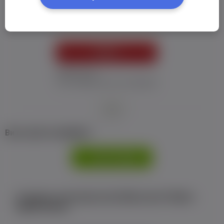
Пароль:
*
УВІЙТИ
Забув пароль
Я не отримав листу з активацією
або
Ви не маєте профілю?
РЕЄСТРАЦІЯ
Є аккаунт на Facebook або ВКонтакте?Увійти
одним кліком