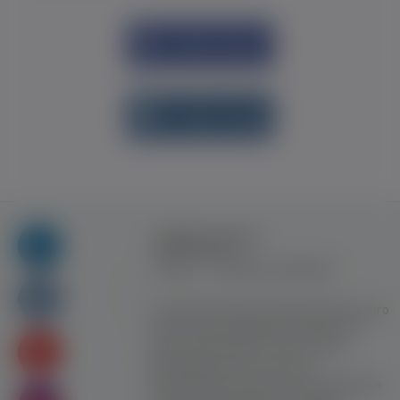
Увійти через
Facebook
Увійти через
vk.com
Правила та умови
користування
Контакт
Рекламна співпраця
Усі права захищені. Використання цього
сайту означає прийняття Правил та
умов користування. Сайт не несе
відповідальності за контент
користувачiв. Використання матеріалів