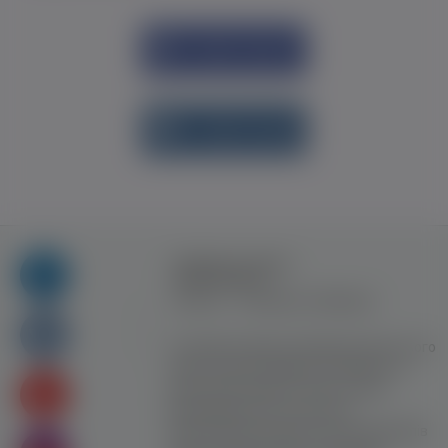
Увійти через
Facebook
Увійти через
vk.com
Правила та умови
користування
Контакт
Рекламна співпраця
Усі права захищені. Використання цього
сайту означає прийняття Правил та
умов користування. Сайт не несе
відповідальності за контент
користувачiв. Використання матеріалів