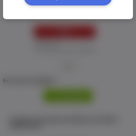
Пароль:
*
УВІЙТИ
Забув пароль
Я не отримав листу з активацією
або
Ви не маєте профілю?
РЕЄСТРАЦІЯ
Є аккаунт на Facebook або ВКонтакте?Увійти
одним кліком