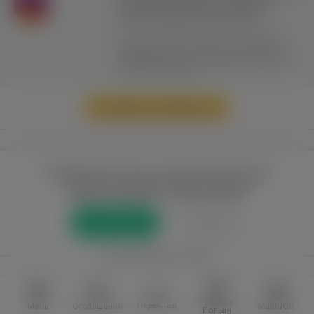
сайту можливе лише з активним
гіперпосиланням на ww.yavp.pl
Цей сайт використовує файли cookie для
надання послуг відповідно до
"Політики
Конфіденційності"
. Ви можете вказати умови
зберігання та доступу до файлів cookie у
своєму веб-браузері.
Перейти до повної версії
Повний доступ до порталу лише для
зареєстрованих користувачів
Реєстрація
Увійти
або приєднатися через
Facebook
VKontakte
Робота в
Переклад
Menu
Оголошення
MultiNOR
Польщі