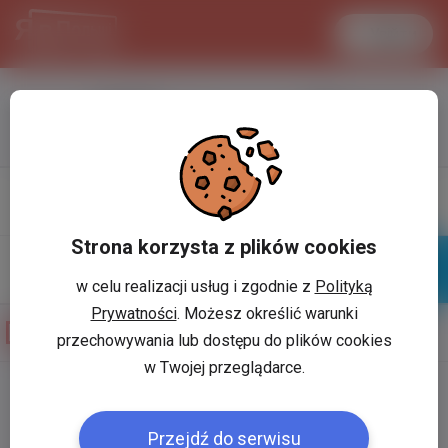
Увійти
LANCASTER
1 USD
33.2 °C
3.7215 PLN
Профіль
Написати
повiдомлення
Strona korzysta z plików cookies
w celu realizacji usług i zgodnie z
Polityką
Знайомі
Галерея
Prywatności
. Możesz określić warunki
Фотогалерея користувача
Лідія Фреїв
przechowywania lub dostępu do plików cookies
w Twojej przeglądarce.
Користувач:
*
Przejdź do serwisu