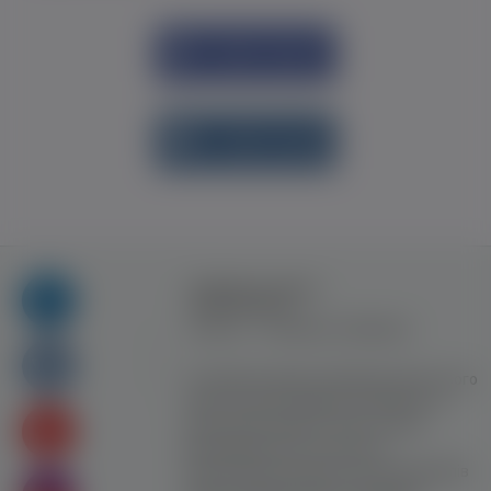
Увійти через
Facebook
Увійти через
vk.com
Правила та умови
користування
Контакт
Рекламна співпраця
Усі права захищені. Використання цього
сайту означає прийняття Правил та
умов користування. Сайт не несе
відповідальності за контент
користувачiв. Використання матеріалів