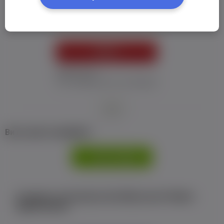
Пароль:
*
УВІЙТИ
Забув пароль
Я не отримав листу з активацією
або
Ви не маєте профілю?
РЕЄСТРАЦІЯ
Є аккаунт на Facebook або ВКонтакте?Увійти
одним кліком