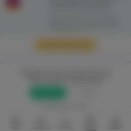
сайту можливе лише з активним
гіперпосиланням на ww.yavp.pl
Цей сайт використовує файли cookie для
надання послуг відповідно до
"Політики
Конфіденційності"
. Ви можете вказати умови
зберігання та доступу до файлів cookie у
своєму веб-браузері.
Перейти до повної версії
Повний доступ до порталу лише для
зареєстрованих користувачів
Реєстрація
Увійти
або приєднатися через
Facebook
VKontakte
Робота в
Переклад
Menu
Оголошення
MultiNOR
Польщі