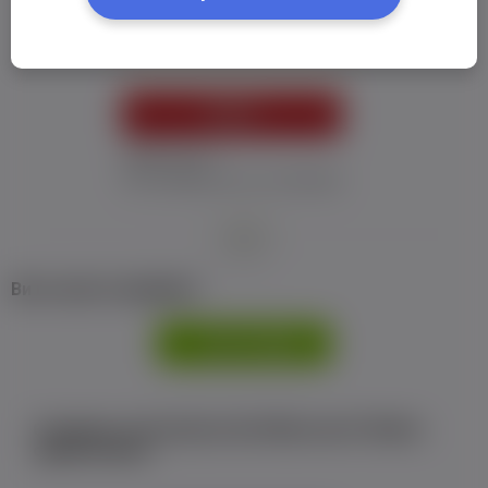
Пароль:
*
УВІЙТИ
Забув пароль
Я не отримав листу з активацією
або
Ви не маєте профілю?
РЕЄСТРАЦІЯ
Є аккаунт на Facebook або ВКонтакте?Увійти
одним кліком