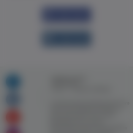
Увійти через
Facebook
Увійти через
vk.com
Правила та умови
користування
Контакт
Рекламна співпраця
Усі права захищені. Використання цього
сайту означає прийняття Правил та
умов користування. Сайт не несе
відповідальності за контент
користувачiв. Використання матеріалів