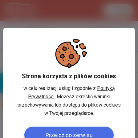
Увійти
LANCASTER
1 USD
33.2 °C
3.7204 PLN
Профіль
Написати
повiдомлення
Strona korzysta z plików cookies
w celu realizacji usług i zgodnie z
Polityką
Знайомі
Галерея
Prywatności
. Możesz określić warunki
Друзі користувача:
Максим Миргородский
przechowywania lub dostępu do plików cookies
w Twojej przeglądarce.
Користувач:
*
Przejdź do serwisu