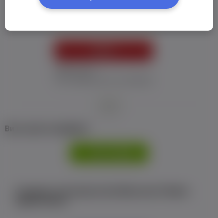
Пароль:
*
УВІЙТИ
Забув пароль
Я не отримав листу з активацією
або
Ви не маєте профілю?
РЕЄСТРАЦІЯ
Є аккаунт на Facebook або ВКонтакте?Увійти
одним кліком