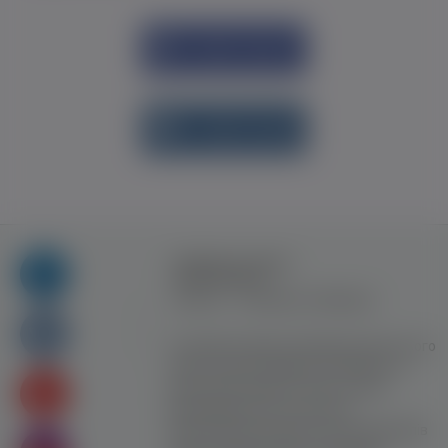
Увійти через
Facebook
Увійти через
vk.com
Правила та умови
користування
Контакт
Рекламна співпраця
Усі права захищені. Використання цього
сайту означає прийняття Правил та
умов користування. Сайт не несе
відповідальності за контент
користувачiв. Використання матеріалів