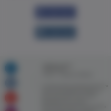
Увійти через
Facebook
Увійти через
vk.com
Правила та умови
користування
Контакт
Рекламна співпраця
Усі права захищені. Використання цього
сайту означає прийняття Правил та
умов користування. Сайт не несе
відповідальності за контент
користувачiв. Використання матеріалів