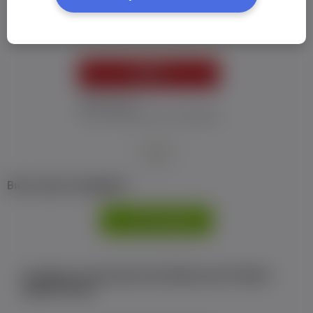
Пароль:
*
УВІЙТИ
Забув пароль
Я не отримав листу з активацією
або
Ви не маєте профілю?
РЕЄСТРАЦІЯ
Є аккаунт на Facebook або ВКонтакте?Увійти
одним кліком