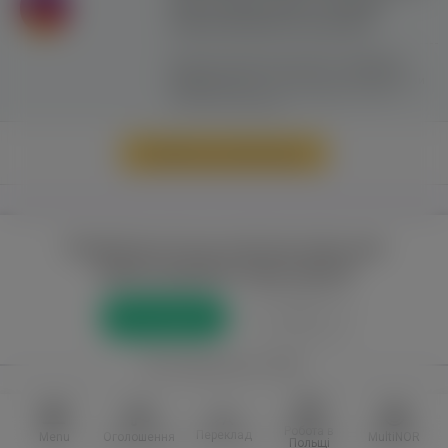
сайту можливе лише з активним
гіперпосиланням на ww.yavp.pl
Цей сайт використовує файли cookie для
надання послуг відповідно до
"Політики
Конфіденційності"
. Ви можете вказати умови
зберігання та доступу до файлів cookie у
своєму веб-браузері.
Перейти до повної версії
Повний доступ до порталу лише для
зареєстрованих користувачів
Реєстрація
Увійти
або приєднатися через
Facebook
VKontakte
Робота в
Переклад
Menu
Оголошення
MultiNOR
Польщі