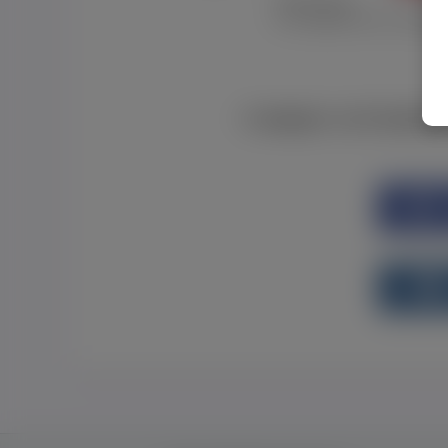
Забув пароль
Я не отримав листу з активац
Є аккаунт на Faceboo