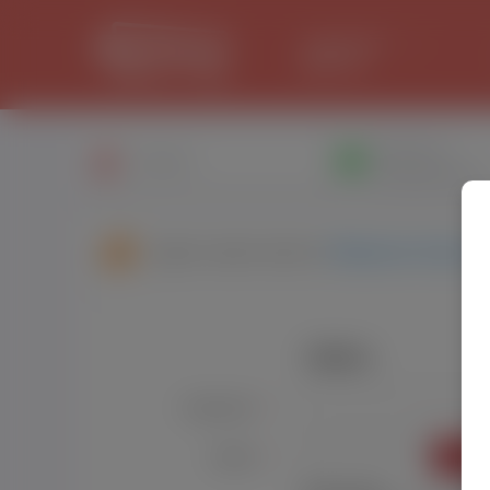
LANCASTER
31.1 °C
Написати
Профіль
повiдомлення
Друзі користувача:
Маришка Шокун
Увійти
Користувач:
*
УВІЙТ
Пароль:
*