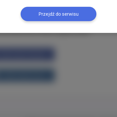
ією
Przejdź do serwisu
k або ВКонтакте?Увійти одним кліком
Увійти через Facebook
Увійти через vk.com