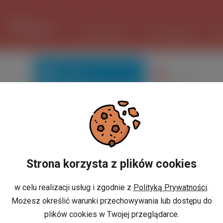
1 USD
3.725 PLN
ШІ ПОМІЧНИК
ОГОЛОШЕННЯ
РО
Знайомі
Галерея
Ви не маєте профілю?
Strona korzysta z plików cookies
w celu realizacji usług i zgodnie z
Polityką Prywatności
.
Możesz określić warunki przechowywania lub dostępu do
або
И
РЕЄСТРАЦІЯ
plików cookies w Twojej przeglądarce.