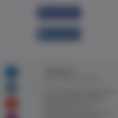
Увійти через
Facebook
Увійти через
vk.com
Правила та умови
користування
Контакт
Рекламна співпраця
Усі права захищені. Використання цього
сайту означає прийняття Правил та
умов користування. Сайт не несе
відповідальності за контент
користувачiв. Використання матеріалів