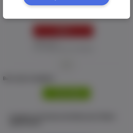
Пароль:
*
УВІЙТИ
Забув пароль
Я не отримав листу з активацією
або
Ви не маєте профілю?
РЕЄСТРАЦІЯ
Є аккаунт на Facebook або ВКонтакте?Увійти
одним кліком