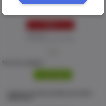
Пароль:
*
УВІЙТИ
Забув пароль
Я не отримав листу з активацією
або
Ви не маєте профілю?
РЕЄСТРАЦІЯ
Є аккаунт на Facebook або ВКонтакте?Увійти
одним кліком