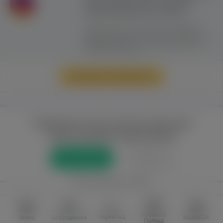
сайту можливе лише з активним
гіперпосиланням на ww.yavp.pl
Цей сайт використовує файли cookie для
надання послуг відповідно до
"Політики
Конфіденційності"
. Ви можете вказати умови
зберігання та доступу до файлів cookie у
своєму веб-браузері.
Перейти до повної версії
Повний доступ до порталу лише для
зареєстрованих користувачів
Реєстрація
Увійти
або приєднатися через
Facebook
VKontakte
Робота в
Переклад
Menu
Оголошення
MultiNOR
Польщі