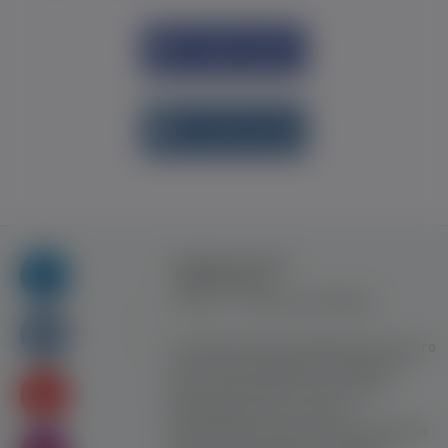
Увійти через
Facebook
Увійти через
vk.com
Правила та умови
користування
Контакт
Рекламна співпраця
Усі права захищені. Використання цього
сайту означає прийняття Правил та
умов користування. Сайт не несе
відповідальності за контент
користувачiв. Використання матеріалів