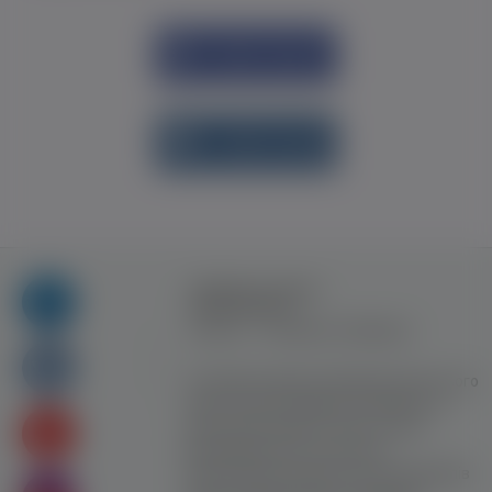
Увійти через
Facebook
Увійти через
vk.com
Правила та умови
користування
Контакт
Рекламна співпраця
Усі права захищені. Використання цього
сайту означає прийняття Правил та
умов користування. Сайт не несе
відповідальності за контент
користувачiв. Використання матеріалів