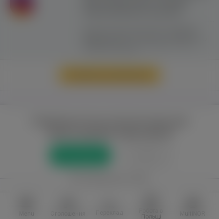
сайту можливе лише з активним
гіперпосиланням на ww.yavp.pl
Цей сайт використовує файли cookie для
надання послуг відповідно до
"Політики
Конфіденційності"
. Ви можете вказати умови
зберігання та доступу до файлів cookie у
своєму веб-браузері.
Перейти до повної версії
Повний доступ до порталу лише для
зареєстрованих користувачів
Реєстрація
Увійти
або приєднатися через
Facebook
VKontakte
Робота в
Переклад
Menu
Оголошення
MultiNOR
Польщі