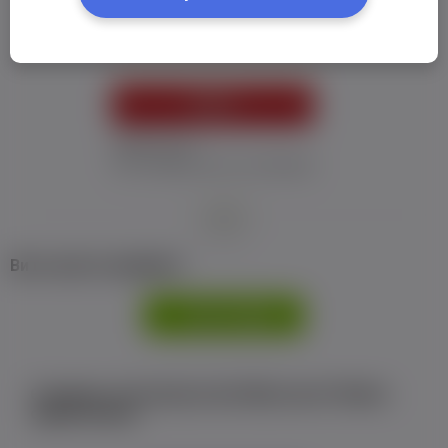
Пароль:
*
УВІЙТИ
Забув пароль
Я не отримав листу з активацією
або
Ви не маєте профілю?
РЕЄСТРАЦІЯ
Є аккаунт на Facebook або ВКонтакте?Увійти
одним кліком