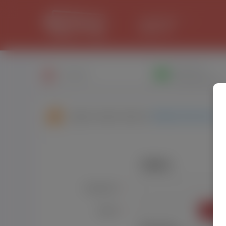
LANCASTER
33.2 °C
Написати
Профіль
повiдомлення
Друзі користувача:
Nataly Olenchuk
Увійти
Користувач:
*
УВІЙТ
Пароль:
*