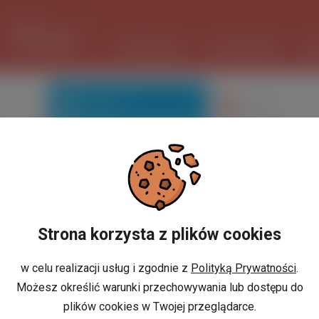
1 USD
3.719 PLN
ШІ ПОМІЧНИК
ОГОЛОШЕННЯ
РО
Знайомі
Галерея
Ви не маєте профілю?
Strona korzysta z plików cookies
w celu realizacji usług i zgodnie z
Polityką Prywatności
.
Możesz określić warunki przechowywania lub dostępu do
або
И
РЕЄСТРАЦІЯ
plików cookies w Twojej przeglądarce.