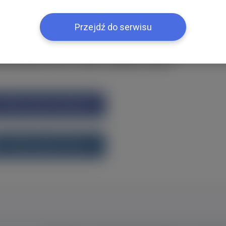
ією
Przejdź do serwisu
k або ВКонтакте?Увійти одним кліком
Увійти через Facebook
Увійти через vk.com