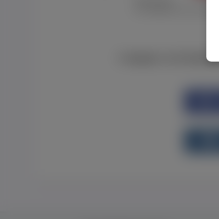
Забув пароль
Я не отримав листу з активац
Є аккаунт на Faceboo