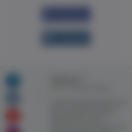
Увійти через
Facebook
Увійти через
vk.com
Правила та умови
користування
Контакт
Рекламна співпраця
Усі права захищені. Використання цього
сайту означає прийняття Правил та
умов користування. Сайт не несе
відповідальності за контент
користувачiв. Використання матеріалів