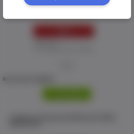
Пароль:
*
УВІЙТИ
Забув пароль
Я не отримав листу з активацією
або
Ви не маєте профілю?
РЕЄСТРАЦІЯ
Є аккаунт на Facebook або ВКонтакте?Увійти
одним кліком