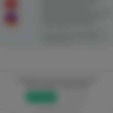
умов користування. Сайт не несе
відповідальності за контент
користувачiв. Використання матеріалів
сайту можливе лише з активним
гіперпосиланням на ww.yavp.pl
Цей сайт використовує файли cookie для
надання послуг відповідно до
"Політики
Конфіденційності"
. Ви можете вказати умови
зберігання та доступу до файлів cookie у
своєму веб-браузері.
Повний доступ до порталу лише для
зареєстрованих користувачів
Реєстрація
Увійти
або приєднатися через