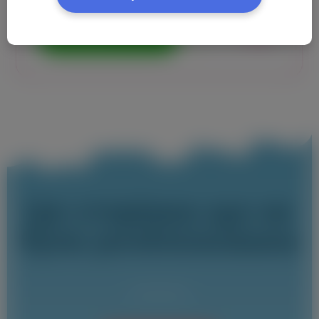
Ця сторінка ще не
була розблокована