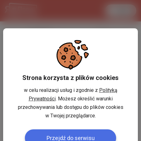
Увійти
LANCASTER
1 USD
29.8 °C
3.7337 PLN
Strona korzysta z plików cookies
w celu realizacji usług i zgodnie z
Polityką
Prywatności
. Możesz określić warunki
przechowywania lub dostępu do plików cookies
w Twojej przeglądarce.
Przejdź do serwisu