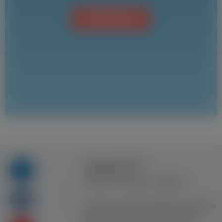
СПІЛЬНОТА
Правила та умови
користування
Контакт
Рекламна співпраця
Усі права захищені. Використання цього
сайту означає прийняття Правил та