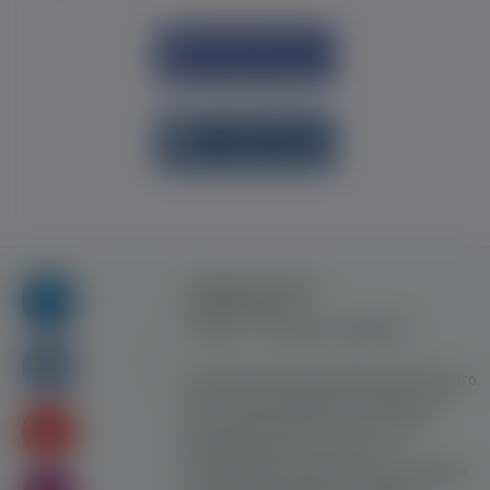
Увійти через
Facebook
Увійти через
vk.com
Правила та умови
користування
Контакт
Рекламна співпраця
Усі права захищені. Використання цього
сайту означає прийняття Правил та
умов користування. Сайт не несе
відповідальності за контент
користувачiв. Використання матеріалів