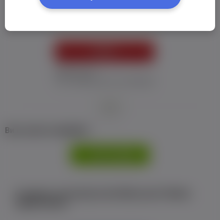
Пароль:
*
УВІЙТИ
Забув пароль
Я не отримав листу з активацією
або
Ви не маєте профілю?
РЕЄСТРАЦІЯ
Є аккаунт на Facebook або ВКонтакте?Увійти
одним кліком