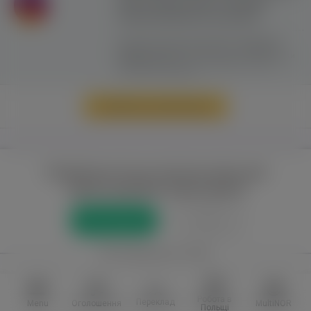
сайту можливе лише з активним
гіперпосиланням на ww.yavp.pl
Цей сайт використовує файли cookie для
надання послуг відповідно до
"Політики
Конфіденційності"
. Ви можете вказати умови
зберігання та доступу до файлів cookie у
своєму веб-браузері.
Перейти до повної версії
Повний доступ до порталу лише для
зареєстрованих користувачів
Реєстрація
Увійти
або приєднатися через
Facebook
VKontakte
Робота в
Переклад
Menu
Оголошення
MultiNOR
Польщі