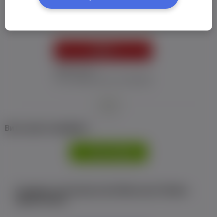
Пароль:
*
УВІЙТИ
Забув пароль
Я не отримав листу з активацією
або
Ви не маєте профілю?
РЕЄСТРАЦІЯ
Є аккаунт на Facebook або ВКонтакте?Увійти
одним кліком