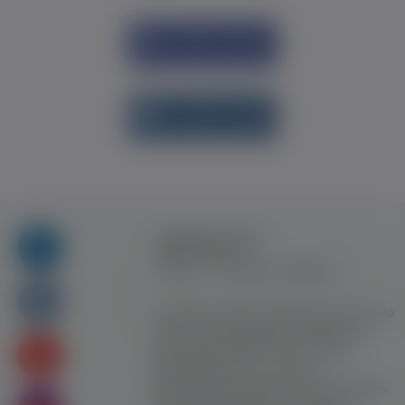
Увійти через
Facebook
Увійти через
vk.com
Правила та умови
користування
Контакт
Рекламна співпраця
Усі права захищені. Використання цього
сайту означає прийняття Правил та
умов користування. Сайт не несе
відповідальності за контент
користувачiв. Використання матеріалів