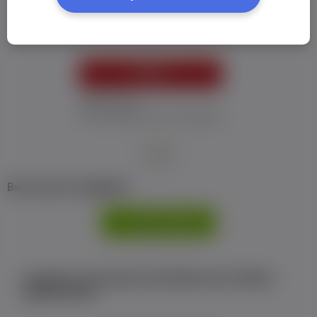
Пароль:
*
УВІЙТИ
Забув пароль
Я не отримав листу з активацією
або
Ви не маєте профілю?
РЕЄСТРАЦІЯ
Є аккаунт на Facebook або ВКонтакте?Увійти
одним кліком