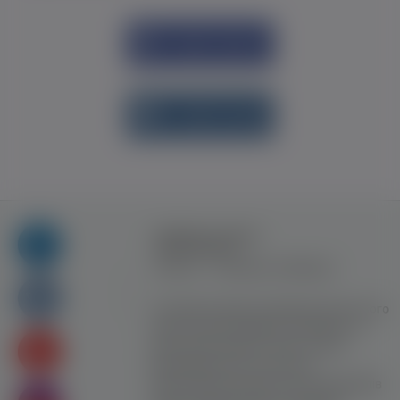
Увійти через
Facebook
Увійти через
vk.com
Правила та умови
користування
Контакт
Рекламна співпраця
Усі права захищені. Використання цього
сайту означає прийняття Правил та
умов користування. Сайт не несе
відповідальності за контент
користувачiв. Використання матеріалів