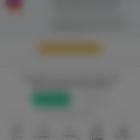
сайту можливе лише з активним
гіперпосиланням на ww.yavp.pl
Цей сайт використовує файли cookie для
надання послуг відповідно до
"Політики
Конфіденційності"
. Ви можете вказати умови
зберігання та доступу до файлів cookie у
своєму веб-браузері.
Перейти до повної версії
Повний доступ до порталу лише для
зареєстрованих користувачів
Реєстрація
Увійти
або приєднатися через
Facebook
VKontakte
Робота в
Переклад
Menu
Оголошення
MultiNOR
Польщі