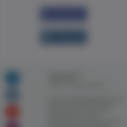
Увійти через
Facebook
Увійти через
vk.com
Правила та умови
користування
Контакт
Рекламна співпраця
Усі права захищені. Використання цього
сайту означає прийняття Правил та
умов користування. Сайт не несе
відповідальності за контент
користувачiв. Використання матеріалів