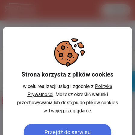
Увійти
LANCASTER
1 USD
33.2 °C
3.7212 PLN
Профіль
Написати
повiдомлення
Strona korzysta z plików cookies
w celu realizacji usług i zgodnie z
Polityką
Знайомі
Галерея
Prywatności
. Możesz określić warunki
Фотогалерея користувача
Олег Огороднік
przechowywania lub dostępu do plików cookies
w Twojej przeglądarce.
Користувач:
*
Przejdź do serwisu