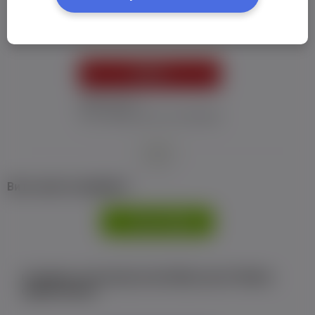
Пароль:
*
УВІЙТИ
Забув пароль
Я не отримав листу з активацією
або
Ви не маєте профілю?
РЕЄСТРАЦІЯ
Є аккаунт на Facebook або ВКонтакте?Увійти
одним кліком