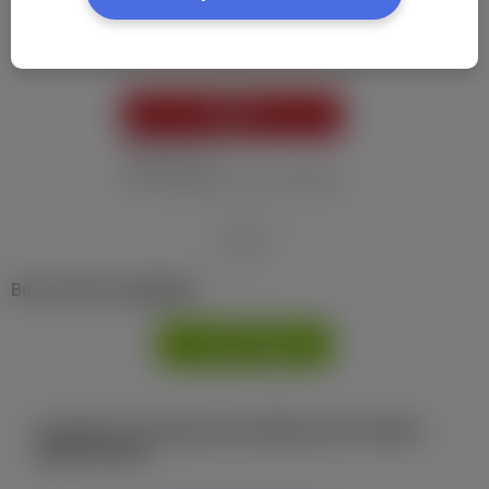
Пароль:
*
УВІЙТИ
Забув пароль
Я не отримав листу з активацією
або
Ви не маєте профілю?
РЕЄСТРАЦІЯ
Є аккаунт на Facebook або ВКонтакте?Увійти
одним кліком