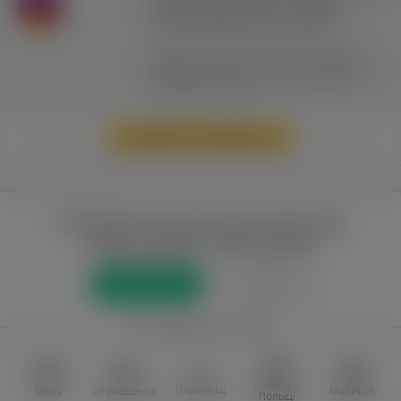
сайту можливе лише з активним
гіперпосиланням на ww.yavp.pl
Цей сайт використовує файли cookie для
надання послуг відповідно до
"Політики
Конфіденційності"
. Ви можете вказати умови
зберігання та доступу до файлів cookie у
своєму веб-браузері.
Перейти до повної версії
Повний доступ до порталу лише для
зареєстрованих користувачів
Реєстрація
Увійти
або приєднатися через
Facebook
VKontakte
Робота в
Переклад
Menu
Оголошення
MultiNOR
Польщі