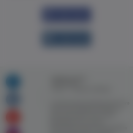
Увійти через
Facebook
Увійти через
vk.com
Правила та умови
користування
Контакт
Рекламна співпраця
Усі права захищені. Використання цього
сайту означає прийняття Правил та
умов користування. Сайт не несе
відповідальності за контент
користувачiв. Використання матеріалів