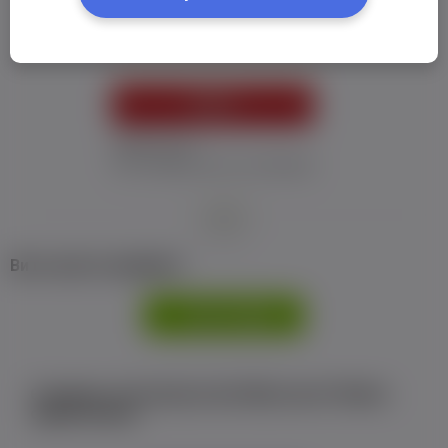
Пароль:
*
УВІЙТИ
Забув пароль
Я не отримав листу з активацією
або
Ви не маєте профілю?
РЕЄСТРАЦІЯ
Є аккаунт на Facebook або ВКонтакте?Увійти
одним кліком