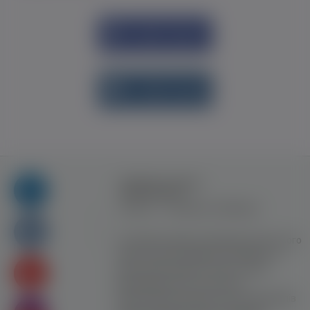
Увійти через
Facebook
Увійти через
vk.com
Правила та умови
користування
Контакт
Рекламна співпраця
Усі права захищені. Використання цього
сайту означає прийняття Правил та
умов користування. Сайт не несе
відповідальності за контент
користувачiв. Використання матеріалів