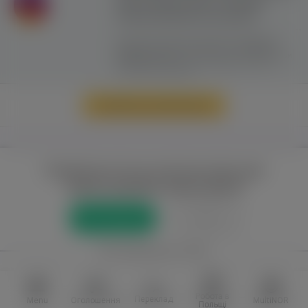
сайту можливе лише з активним
гіперпосиланням на ww.yavp.pl
Цей сайт використовує файли cookie для
надання послуг відповідно до
"Політики
Конфіденційності"
. Ви можете вказати умови
зберігання та доступу до файлів cookie у
своєму веб-браузері.
Перейти до повної версії
Повний доступ до порталу лише для
зареєстрованих користувачів
Реєстрація
Увійти
або приєднатися через
Facebook
VKontakte
Робота в
Переклад
Menu
Оголошення
MultiNOR
Польщі