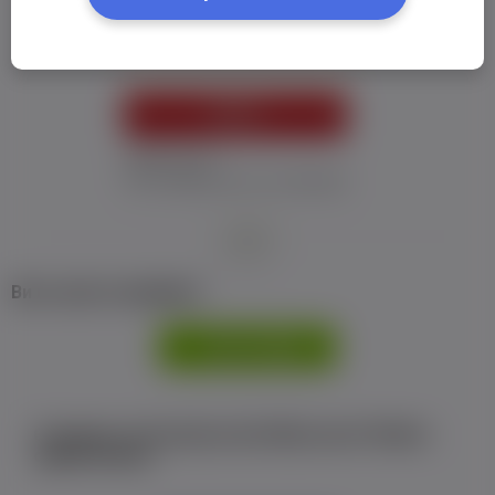
Пароль:
*
УВІЙТИ
Забув пароль
Я не отримав листу з активацією
або
Ви не маєте профілю?
РЕЄСТРАЦІЯ
Є аккаунт на Facebook або ВКонтакте?Увійти
одним кліком