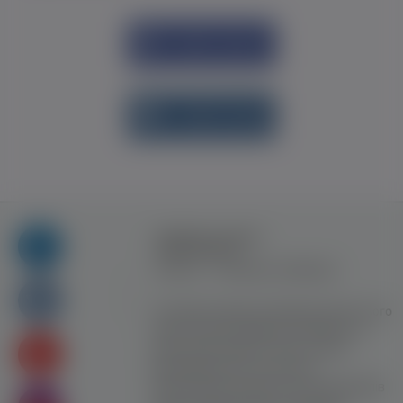
Увійти через
Facebook
Увійти через
vk.com
Правила та умови
користування
Контакт
Рекламна співпраця
Усі права захищені. Використання цього
сайту означає прийняття Правил та
умов користування. Сайт не несе
відповідальності за контент
користувачiв. Використання матеріалів