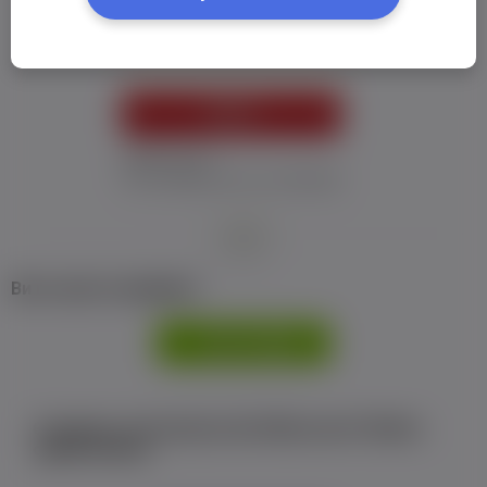
Пароль:
*
УВІЙТИ
Забув пароль
Я не отримав листу з активацією
або
Ви не маєте профілю?
РЕЄСТРАЦІЯ
Є аккаунт на Facebook або ВКонтакте?Увійти
одним кліком