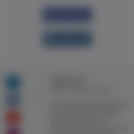
Увійти через
Facebook
Увійти через
vk.com
Правила та умови
користування
Контакт
Рекламна співпраця
Усі права захищені. Використання цього
сайту означає прийняття Правил та
умов користування. Сайт не несе
відповідальності за контент
користувачiв. Використання матеріалів