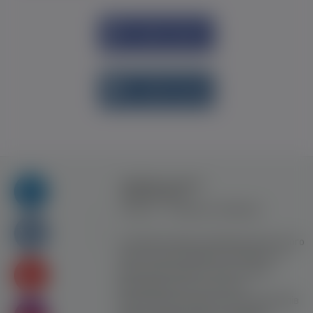
Увійти через
Facebook
Увійти через
vk.com
Правила та умови
користування
Контакт
Рекламна співпраця
Усі права захищені. Використання цього
сайту означає прийняття Правил та
умов користування. Сайт не несе
відповідальності за контент
користувачiв. Використання матеріалів