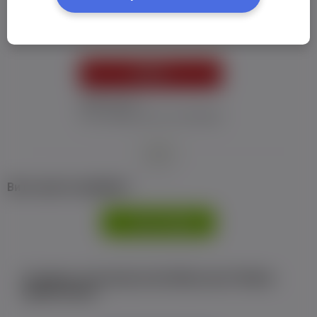
Пароль:
*
УВІЙТИ
Забув пароль
Я не отримав листу з активацією
або
Ви не маєте профілю?
РЕЄСТРАЦІЯ
Є аккаунт на Facebook або ВКонтакте?Увійти
одним кліком