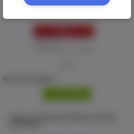
Пароль:
*
УВІЙТИ
Забув пароль
Я не отримав листу з активацією
або
Ви не маєте профілю?
РЕЄСТРАЦІЯ
Є аккаунт на Facebook або ВКонтакте?Увійти
одним кліком