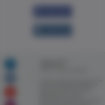
Увійти через
Facebook
Увійти через
vk.com
Правила та умови
користування
Контакт
Рекламна співпраця
Усі права захищені. Використання цього
сайту означає прийняття Правил та
умов користування. Сайт не несе
відповідальності за контент
користувачiв. Використання матеріалів