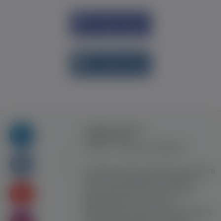
Увійти через
Facebook
Увійти через
vk.com
Правила та умови
користування
Контакт
Рекламна співпраця
Усі права захищені. Використання цього
сайту означає прийняття Правил та
умов користування. Сайт не несе
відповідальності за контент
користувачiв. Використання матеріалів