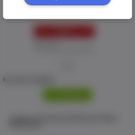
Пароль:
*
УВІЙТИ
Забув пароль
Я не отримав листу з активацією
або
Ви не маєте профілю?
РЕЄСТРАЦІЯ
Є аккаунт на Facebook або ВКонтакте?Увійти
одним кліком