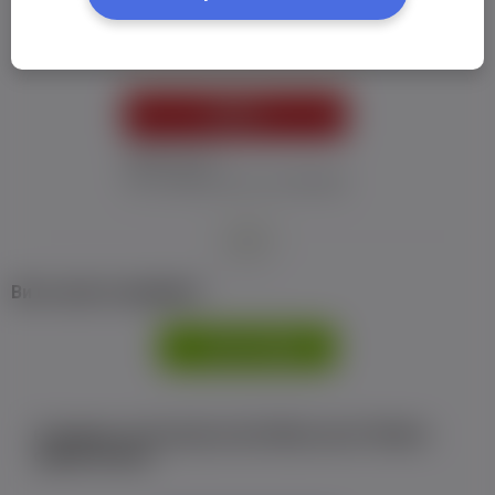
Пароль:
*
УВІЙТИ
Забув пароль
Я не отримав листу з активацією
або
Ви не маєте профілю?
РЕЄСТРАЦІЯ
Є аккаунт на Facebook або ВКонтакте?Увійти
одним кліком