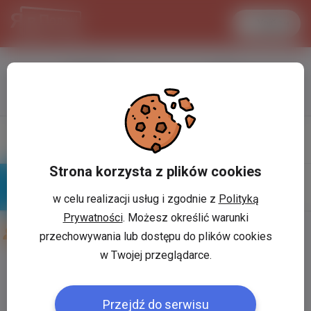
Увійти
LANCASTER
1 USD
33.2 °C
3.7199 PLN
Профіль
Написати
повiдомлення
Strona korzysta z plików cookies
w celu realizacji usług i zgodnie z
Polityką
Знайомі
Галерея
Prywatności
. Możesz określić warunki
Друзі користувача:
Ростик Альчинский
przechowywania lub dostępu do plików cookies
w Twojej przeglądarce.
Користувач:
*
Przejdź do serwisu