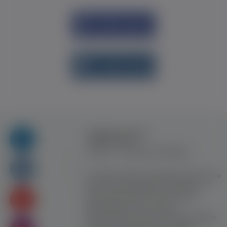
Увійти через
Facebook
Увійти через
vk.com
Правила та умови
користування
Контакт
Рекламна співпраця
Усі права захищені. Використання цього
сайту означає прийняття Правил та
умов користування. Сайт не несе
відповідальності за контент
користувачiв. Використання матеріалів