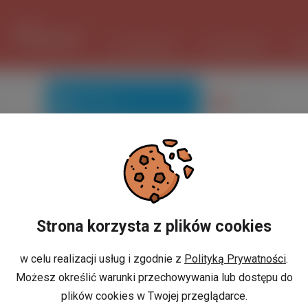
1 USD
3.7351 PLN
ШІ ПОМІЧНИК
ОГОЛОШЕННЯ
РО
Знайомі
Галерея
Ви не маєте профілю?
Strona korzysta z plików cookies
w celu realizacji usług i zgodnie z
Polityką Prywatności
.
Możesz określić warunki przechowywania lub dostępu do
або
И
РЕЄСТРАЦІЯ
plików cookies w Twojej przeglądarce.