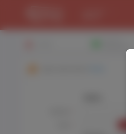
LANCASTER
31.1 °C
Написати
Профіль
повiдомлення
Друзі користувача:
Rovas
Увійти
Користувач:
*
УВІЙТ
Пароль:
*