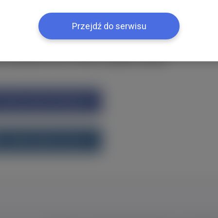
ією
Przejdź do serwisu
k або ВКонтакте?Увійти одним кліком
Увійти через Facebook
Увійти через vk.com