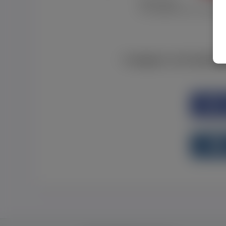
Забув пароль
Я не отримав листу з активац
Є аккаунт на Faceboo